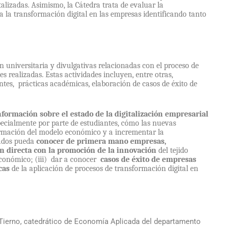
italizadas. Asimismo, la Cátedra trata de evaluar la
 la transformación digital en las empresas identificando tanto
n universitaria y divulgativas relacionadas con el proceso de
es realizadas. Estas actividades incluyen, entre otras,
es, prácticas académicas, elaboración de casos de éxito de
nformación sobre el estado de la digitalización empresarial
pecialmente por parte de estudiantes, cómo las nuevas
formación del modelo económico y a incrementar la
sados pueda
conocer de primera mano empresas,
ón directa con la promoción de la innovación
del tejido
económico; (iii) dar a conocer
casos de éxito de empresas
cas
de la aplicación de procesos de transformación digital en
g Tierno, catedrático de Economía Aplicada del departamento